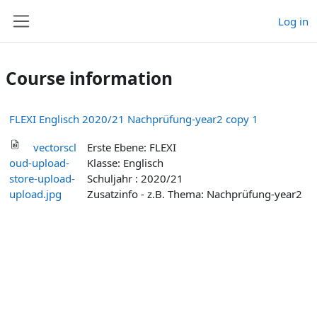
Skip to main content
Log in
Side panel
Course information
FLEXI Englisch 2020/21 Nachprüfung-year2 copy 1
vectorscl
Erste Ebene: FLEXI
oud-upload-
Klasse: Englisch
store-upload-
Schuljahr : 2020/21
upload.jpg
Zusatzinfo - z.B. Thema: Nachprüfung-year2